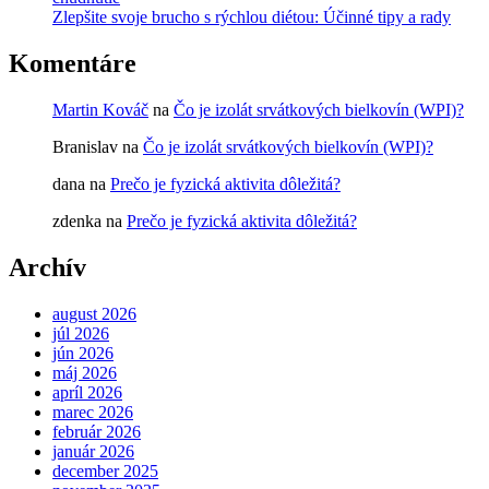
Zlepšite svoje brucho s rýchlou diétou: Účinné tipy a rady
Komentáre
Martin Kováč
na
Čo je izolát srvátkových bielkovín (WPI)?
Branislav
na
Čo je izolát srvátkových bielkovín (WPI)?
dana
na
Prečo je fyzická aktivita dôležitá?
zdenka
na
Prečo je fyzická aktivita dôležitá?
Archív
august 2026
júl 2026
jún 2026
máj 2026
apríl 2026
marec 2026
február 2026
január 2026
december 2025