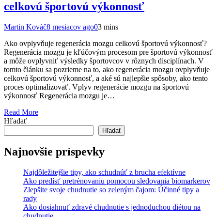
celkovú športovú výkonnosť
Martin Kováč
8 mesiacov ago
0
3 mins
Ako ovplyvňuje regenerácia mozgu celkovú športovú výkonnosť?
Regenerácia mozgu je kľúčovým procesom pre športovú výkonnosť
a môže ovplyvniť výsledky športovcov v rôznych disciplínach. V
tomto článku sa pozrieme na to, ako regenerácia mozgu ovplyvňuje
celkovú športovú výkonnosť, a aké sú najlepšie spôsoby, ako tento
proces optimalizovať. Vplyv regenerácie mozgu na športovú
výkonnosť Regenerácia mozgu je…
Read More
Hľadať
Hľadať
Najnovšie príspevky
Najdôležitejšie tipy, ako schudnúť z brucha efektívne
Ako predísť pretrénovaniu pomocou sledovania biomarkerov
Zlepšite svoje chudnutie so zeleným čajom: Účinné tipy a
rady
Ako dosiahnuť zdravé chudnutie s jednoduchou diétou na
chudnutie