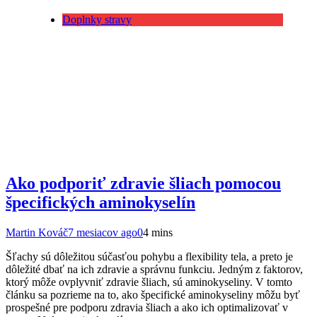
Doplnky stravy
Ako podporiť zdravie šliach pomocou
špecifických aminokyselín
Martin Kováč
7 mesiacov ago
0
4 mins
Šľachy sú dôležitou súčasťou pohybu a flexibility tela, a preto je
dôležité dbať na ich zdravie a správnu funkciu. Jedným z faktorov,
ktorý môže ovplyvniť zdravie šliach, sú aminokyseliny. V tomto
článku sa pozrieme na to, ako špecifické aminokyseliny môžu byť
prospešné pre podporu zdravia šliach a ako ich optimalizovať v