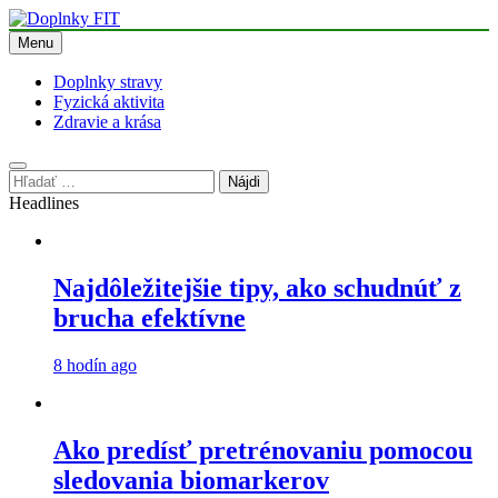
Skip
to
Menu
Doplnky FIT
content
Doplnky stravy
Fyzická aktivita
Zdravie a krása
Hľadať:
Headlines
Najdôležitejšie tipy, ako schudnúť z
brucha efektívne
8 hodín ago
Ako predísť pretrénovaniu pomocou
sledovania biomarkerov