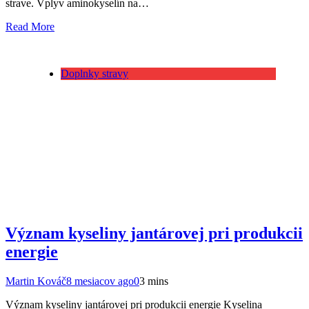
strave. Vplyv aminokyselín na…
Read More
Doplnky stravy
Význam kyseliny jantárovej pri produkcii
energie
Martin Kováč
8 mesiacov ago
0
3 mins
Význam kyseliny jantárovej pri produkcii energie Kyselina