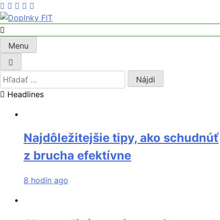
Skip
to
content
Doplnky FIT
Menu
Hľadať:
Headlines
Najdôležitejšie tipy, ako schudnúť
z brucha efektívne
8 hodín ago