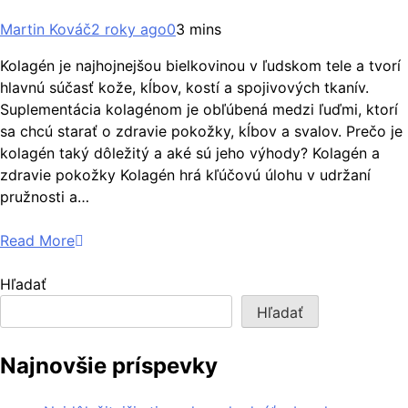
Martin Kováč
2 roky ago
0
3 mins
Kolagén je najhojnejšou bielkovinou v ľudskom tele a tvorí
hlavnú súčasť kože, kĺbov, kostí a spojivových tkanív.
Suplementácia kolagénom je obľúbená medzi ľuďmi, ktorí
sa chcú starať o zdravie pokožky, kĺbov a svalov. Prečo je
kolagén taký dôležitý a aké sú jeho výhody? Kolagén a
zdravie pokožky Kolagén hrá kľúčovú úlohu v udržaní
pružnosti a…
Read More
Hľadať
Hľadať
Najnovšie príspevky