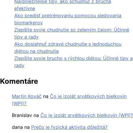
Najdôležitejšie tipy, ako schudnúť z brucha
efektívne
Ako predísť pretrénovaniu pomocou sledovania
biomarkerov
Zlepšite svoje chudnutie so zeleným čajom: Účinné
tipy a rady
Ako dosiahnuť zdravé chudnutie s jednoduchou
diétou na chudnutie
Zlepšite svoje brucho s rýchlou diétou: Účinné tipy a
rady
Komentáre
Martin Kováč
na
Čo je izolát srvátkových bielkovín
(WPI)?
Branislav
na
Čo je izolát srvátkových bielkovín (WPI)?
dana
na
Prečo je fyzická aktivita dôležitá?