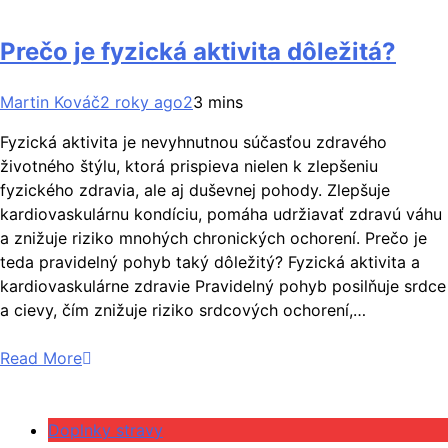
Prečo je fyzická aktivita dôležitá?
Martin Kováč
2 roky ago
2
3 mins
Fyzická aktivita je nevyhnutnou súčasťou zdravého
životného štýlu, ktorá prispieva nielen k zlepšeniu
fyzického zdravia, ale aj duševnej pohody. Zlepšuje
kardiovaskulárnu kondíciu, pomáha udržiavať zdravú váhu
a znižuje riziko mnohých chronických ochorení. Prečo je
teda pravidelný pohyb taký dôležitý? Fyzická aktivita a
kardiovaskulárne zdravie Pravidelný pohyb posilňuje srdce
a cievy, čím znižuje riziko srdcových ochorení,…
Read More
Doplnky stravy