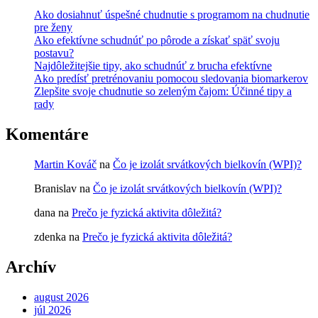
Ako dosiahnuť úspešné chudnutie s programom na chudnutie
pre ženy
Ako efektívne schudnúť po pôrode a získať späť svoju
postavu?
Najdôležitejšie tipy, ako schudnúť z brucha efektívne
Ako predísť pretrénovaniu pomocou sledovania biomarkerov
Zlepšite svoje chudnutie so zeleným čajom: Účinné tipy a
rady
Komentáre
Martin Kováč
na
Čo je izolát srvátkových bielkovín (WPI)?
Branislav
na
Čo je izolát srvátkových bielkovín (WPI)?
dana
na
Prečo je fyzická aktivita dôležitá?
zdenka
na
Prečo je fyzická aktivita dôležitá?
Archív
august 2026
júl 2026