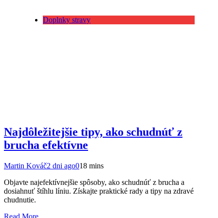
Doplnky stravy
Najdôležitejšie tipy, ako schudnúť z
brucha efektívne
Martin Kováč
2 dni ago
0
18 mins
Objavte najefektívnejšie spôsoby, ako schudnúť z brucha a
dosiahnuť štíhlu líniu. Získajte praktické rady a tipy na zdravé
chudnutie.
Read More