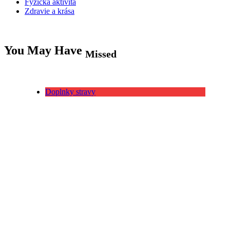
Fyzická aktivita
Zdravie a krása
You May Have
Missed
Doplnky stravy