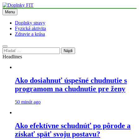
Skip
to
Menu
content
Doplnky FIT
Doplnky stravy
Fyzická aktivita
Zdravie a krása
Hľadať:
Headlines
Ako dosiahnuť úspešné chudnutie s
programom na chudnutie pre ženy
50 minút ago
Ako efektívne schudnúť po pôrode a
získať späť svoju postavu?