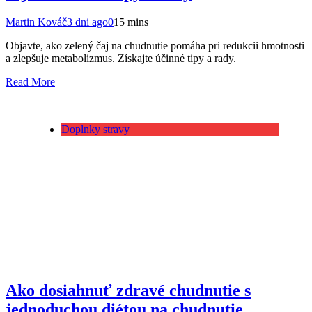
Martin Kováč
3 dni ago
0
15 mins
Objavte, ako zelený čaj na chudnutie pomáha pri redukcii hmotnosti
a zlepšuje metabolizmus. Získajte účinné tipy a rady.
Read More
Doplnky stravy
Ako dosiahnuť zdravé chudnutie s
jednoduchou diétou na chudnutie