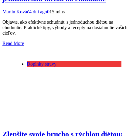
Martin Kováč
4 dni ago
0
15 mins
Objavte, ako efektívne schudnúť s jednoduchou diétou na
chudnutie. Praktické tipy, výhody a recepty na dosiahnutie vašich
cieľov.
Read More
Doplnky stravy
Zlepšite svoje brucho s rýchlou diétou: