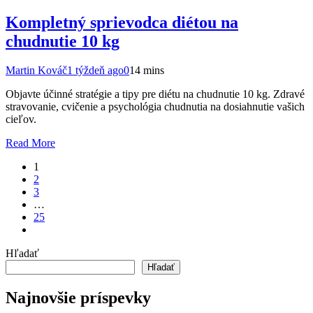
Kompletný sprievodca diétou na
chudnutie 10 kg
Martin Kováč
1 týždeň ago
0
14 mins
Objavte účinné stratégie a tipy pre diétu na chudnutie 10 kg. Zdravé
stravovanie, cvičenie a psychológia chudnutia na dosiahnutie vašich
cieľov.
Read More
1
2
3
…
25
Hľadať
Hľadať
Najnovšie príspevky