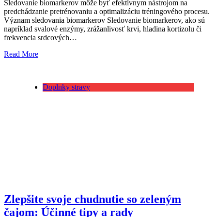
Sledovanie biomarkerov môže byť efektívnym nástrojom na
predchádzanie pretrénovaniu a optimalizáciu tréningového procesu.
Význam sledovania biomarkerov Sledovanie biomarkerov, ako sú
napríklad svalové enzýmy, zrážanlivosť krvi, hladina kortizolu či
frekvencia srdcových…
Read More
Doplnky stravy
Zlepšite svoje chudnutie so zeleným
čajom: Účinné tipy a rady