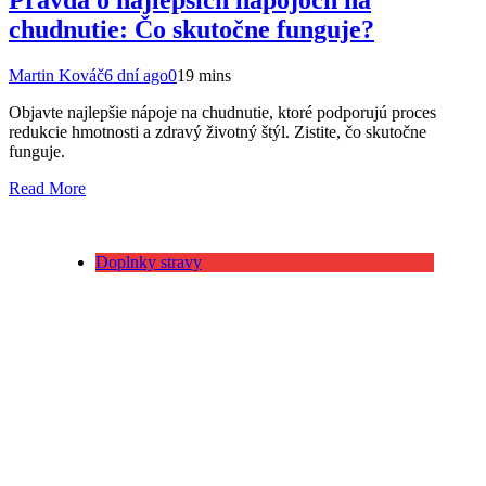
Pravda o najlepších nápojoch na
chudnutie: Čo skutočne funguje?
Martin Kováč
6 dní ago
0
19 mins
Objavte najlepšie nápoje na chudnutie, ktoré podporujú proces
redukcie hmotnosti a zdravý životný štýl. Zistite, čo skutočne
funguje.
Read More
Doplnky stravy